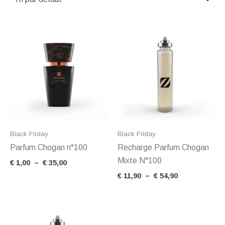
Plage
Plage
de
de
prix :
prix :
€ 1,00
€ 11,90
à
à
€ 35,00
€ 54,90
Black Friday
Black Friday
Parfum Chogan n°100
Recharge Parfum Chogan
Mixte N°100
€
1,00
–
€
35,00
€
11,90
–
€
54,90
Plage
de