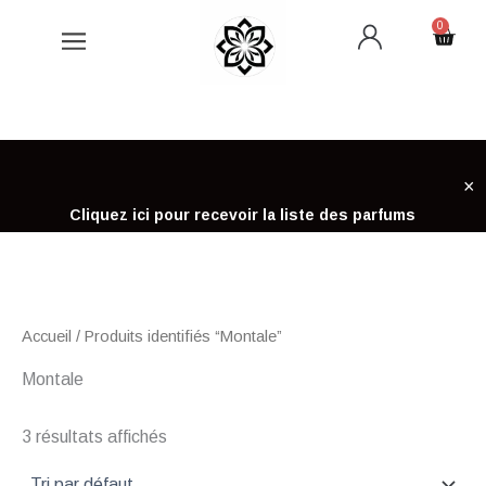
Aller
0
Cart
au
contenu
×
Cliquez ici pour recevoir la liste des parfums
Accueil
/ Produits identifiés “Montale”
Montale
3 résultats affichés