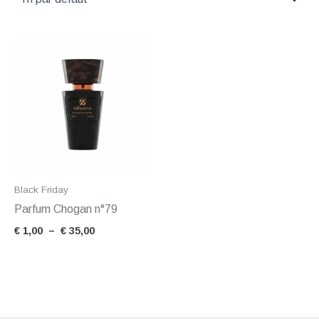
Plage
de
prix :
€ 1,00
à
€ 35,00
Black Friday
Parfum Chogan n°79
€
1,00
–
€
35,00