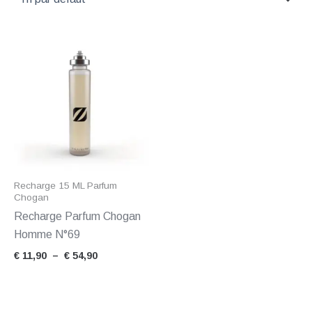
Plage
de
prix :
€ 11,90
à
€ 54,90
Recharge 15 ML Parfum
Chogan
Recharge Parfum Chogan
Homme N°69
€
11,90
–
€
54,90