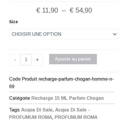
Plage
€
11,90
–
€
54,90
de
quantité
Size
de
prix :
Recharge
Parfum
€ 11,90
Chogan
Homme
à
N°69
Ajouter au panier
-
+
€ 54,90
Code Produit
recharge-parfum-chogan-homme-n-
69
Catégorie
Recharge 15 ML Parfum Chogan
Tags
Acqua Di Sale
,
Acqua Di Sale -
PROFUMUM ROMA
,
PROFUMUM ROMA