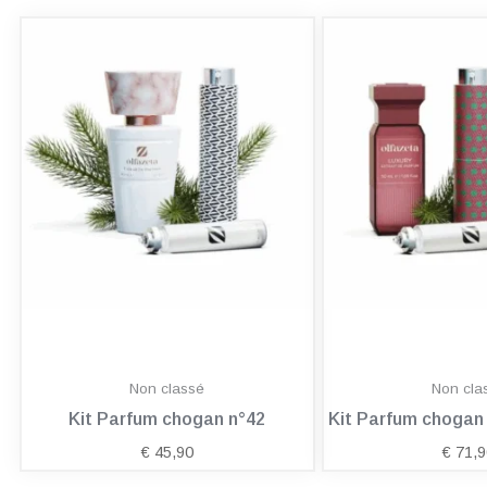
Non classé
Non cla
Kit Parfum chogan n°42
Kit Parfum choga
€
45,90
€
71,9