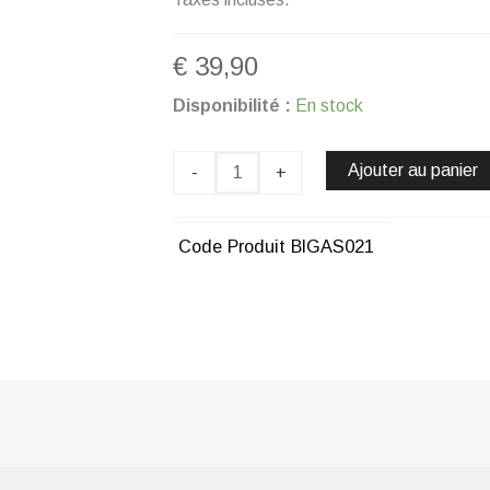
€
39,90
quantité
Disponibilité :
En stock
de
Bague
ailes
Ajouter au panier
-
+
de
lumière
en
Code Produit
BIGAS021
métal
rhodié
CHOGAN