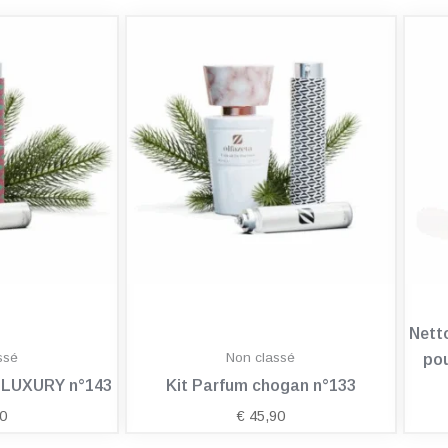
Nett
ssé
Non classé
pou
n LUXURY n°143
Kit Parfum chogan n°133
0
€
45,90