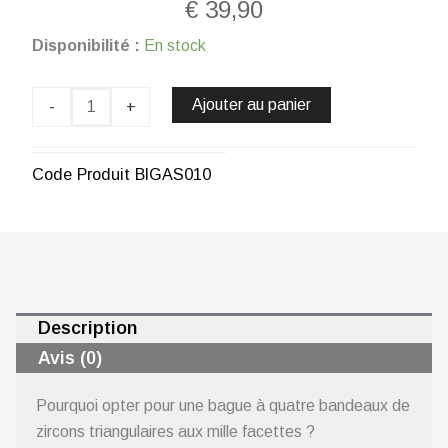
€
39,90
quantité
Disponibilité :
En stock
de
Bague
barrière
Ajouter au panier
-
+
de
corail
en
Code Produit
BIGAS010
métal
rhodié
CHOGAN
Description
Avis (0)
Pourquoi opter pour une bague à quatre bandeaux de
zircons triangulaires aux mille facettes ?