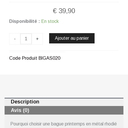
€
39,90
quantité
Disponibilité :
En stock
de
Bague
printemps
Ajouter au panier
-
+
en
métal
rhodié
Code Produit
BIGAS020
CHOGAN
Description
Avis (0)
Pourquoi choisir une bague printemps en métal rhodié