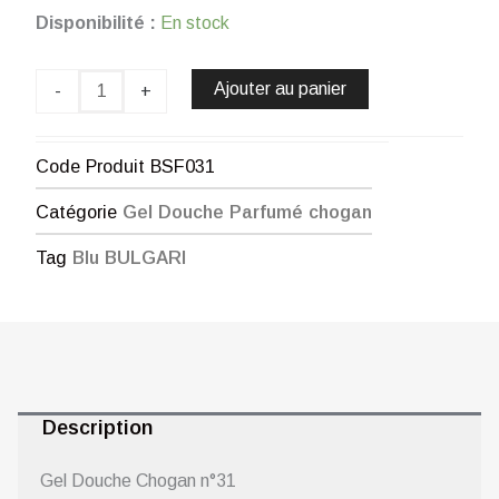
quantité
Disponibilité :
En stock
de
Gel
Douche
Ajouter au panier
-
+
Chogan
n°31
Code Produit
BSF031
Catégorie
Gel Douche Parfumé chogan
Tag
Blu BULGARI
Description
Gel Douche Chogan n°31