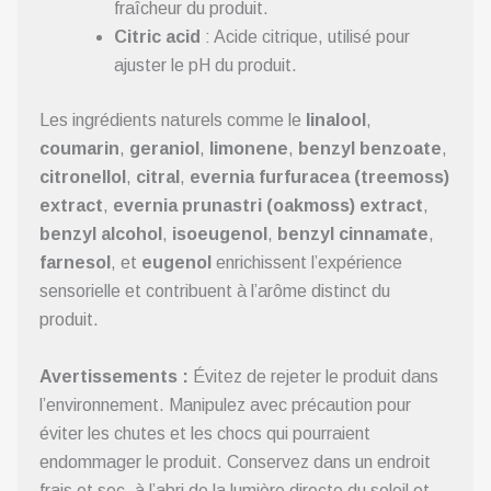
fraîcheur du produit.
Citric acid
: Acide citrique, utilisé pour
ajuster le pH du produit.
Les ingrédients naturels comme le
linalool
,
coumarin
,
geraniol
,
limonene
,
benzyl benzoate
,
citronellol
,
citral
,
evernia furfuracea (treemoss)
extract
,
evernia prunastri (oakmoss) extract
,
benzyl alcohol
,
isoeugenol
,
benzyl cinnamate
,
farnesol
, et
eugenol
enrichissent l’expérience
sensorielle et contribuent à l’arôme distinct du
produit.
Avertissements :
Évitez de rejeter le produit dans
l’environnement. Manipulez avec précaution pour
éviter les chutes et les chocs qui pourraient
endommager le produit. Conservez dans un endroit
frais et sec, à l’abri de la lumière directe du soleil et