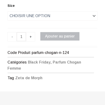
de
quantité
Size
de
prix :
Parfum
Chogan
€ 2,00
n°124
à
Ajouter au panier
-
+
€ 52,00
Code Produit
parfum-chogan-n-124
Catégories
Black Friday
,
Parfum Chogan
Femme
Tag
Zeta de Morph