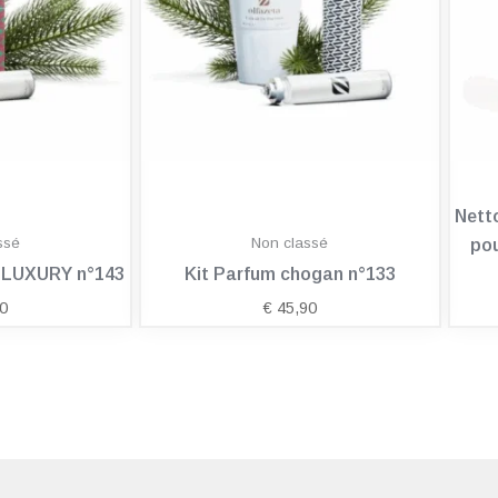
Nett
ssé
Non classé
pou
n LUXURY n°143
Kit Parfum chogan n°133
0
€
45,90