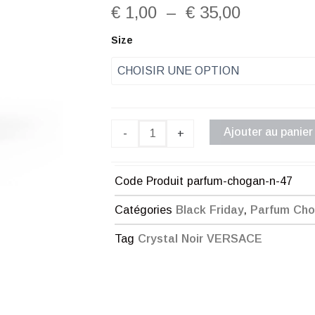
Plage
€
1,00
–
€
35,00
de
quantité
Size
de
prix :
Parfum
Chogan
€ 1,00
n°47
à
Ajouter au panier
-
+
€ 35,00
Code Produit
parfum-chogan-n-47
Catégories
Black Friday
,
Parfum Ch
Tag
Crystal Noir VERSACE