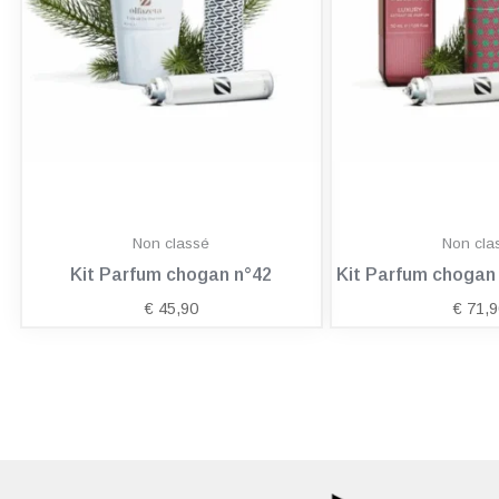
Non classé
Non cla
Kit Parfum chogan n°42
Kit Parfum choga
€
45,90
€
71,9