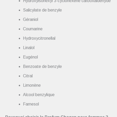
Hydroxyisohexyl 3-cyclohexène carboxaldéhyde
Salicylate de benzyle
Géraniol
Coumarine
Hydroxycitronellal
Linalol
Eugénol
Benzoate de benzyle
Citral
Limonène
Alcool benzylique
Farnesol