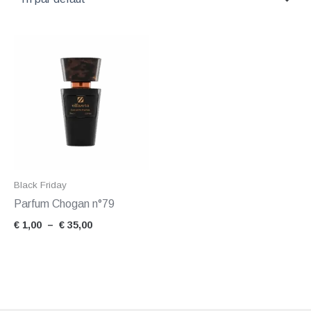
Plage
de
prix :
€ 1,00
à
€ 35,00
Black Friday
Parfum Chogan n°79
€
1,00
–
€
35,00