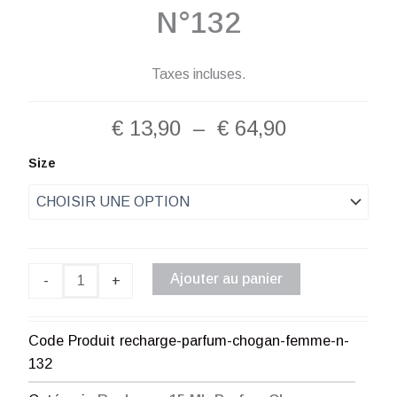
N°132
Taxes incluses.
Plage
€
13,90
–
€
64,90
de
quantité
Size
de
prix :
Recharge
Parfum
€ 13,90
Chogan
Femme
à
N°132
Ajouter au panier
-
+
€ 64,90
Code Produit
recharge-parfum-chogan-femme-n-
132