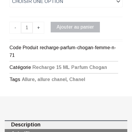
Parfum
€ 11,90
Chogan
Femme
à
N°71
Ajouter au panier
-
+
€ 54,90
Code Produit
recharge-parfum-chogan-femme-n-
71
Catégorie
Recharge 15 ML Parfum Chogan
Tags
Allure
,
allure chanel
,
Chanel
Description