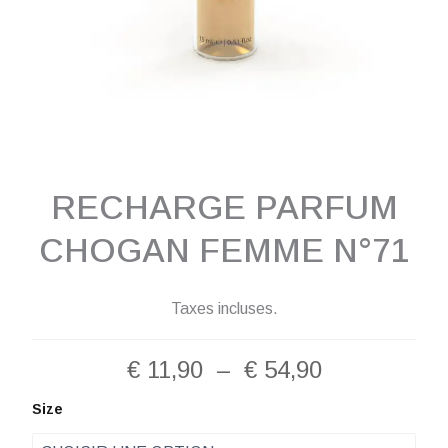
RECHARGE PARFUM
CHOGAN FEMME N°71
Taxes incluses.
Plage
€
11,90
–
€
54,90
de
quantité
Size
de
prix :
Recharge