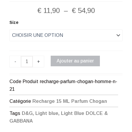
Plage
€
11,90
–
€
54,90
de
quantité
Size
de
prix :
Recharge
Parfum
€ 11,90
Chogan
Homme
à
n°21
Ajouter au panier
-
+
€ 54,90
Code Produit
recharge-parfum-chogan-homme-n-
21
Catégorie
Recharge 15 ML Parfum Chogan
Tags
D&G
,
Light blue
,
Light Blue DOLCE &
GABBANA