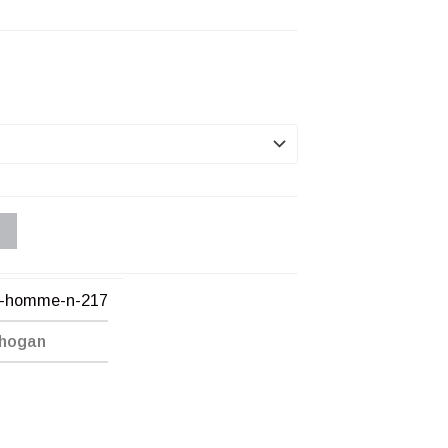
n-homme-n-217
Chogan