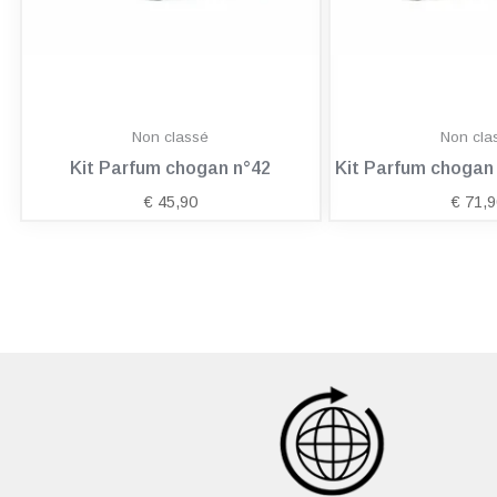
Non classé
Non cla
Kit Parfum chogan n°42
Kit Parfum choga
€
45,90
€
71,9