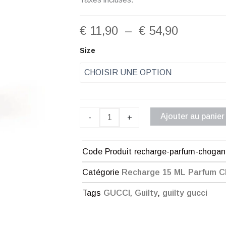
Plage
€
11,90
–
€
54,90
de
quantité
Size
de
prix :
Recharge
Parfum
€ 11,90
Chogan
Homme
à
N°217
Ajouter au panier
-
+
€ 54,90
Code Produit
recharge-parfum-choga
Catégorie
Recharge 15 ML Parfum 
Tags
GUCCI
,
Guilty
,
guilty gucci