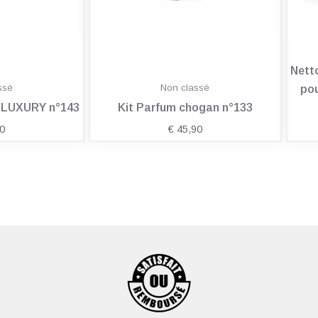
Nett
ssé
Non classé
pou
n LUXURY n°143
Kit Parfum chogan n°133
0
€
45,90