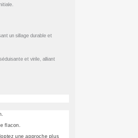
itiale.
ant un sillage durable et
duisante et virile, alliant
n.
le flacon.
adoptez une approche plus