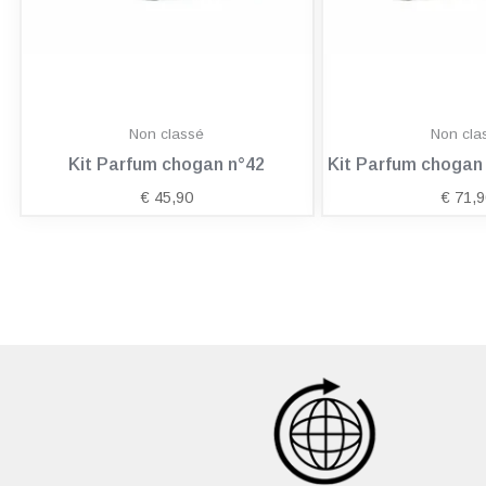
Non classé
Non cla
Kit Parfum chogan n°42
Kit Parfum choga
€
45,90
€
71,9