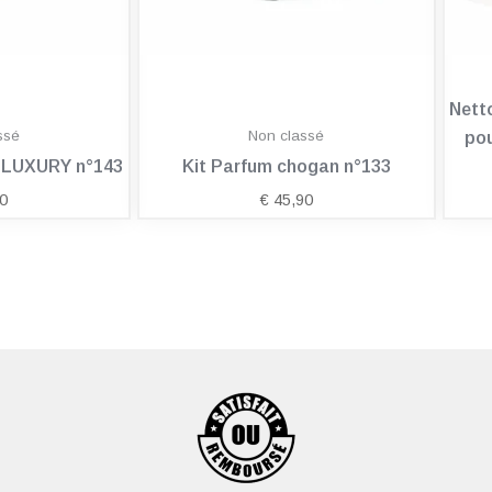
Nett
ssé
Non classé
pou
n LUXURY n°143
Kit Parfum chogan n°133
0
€
45,90