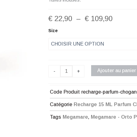
Plage
€
22,90
–
€
109,90
de
quantité
Size
de
prix :
Recharge
Parfum
€ 22,90
Chogan
Mixte
à
N°130
Ajouter au panier
-
+
€ 109,9
Code Produit
recharge-parfum-chogan
Catégorie
Recharge 15 ML Parfum 
Tags
Megamare
,
Megamare - Orto Pa