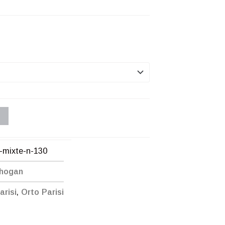
0
-mixte-n-130
Chogan
risi
,
Orto Parisi