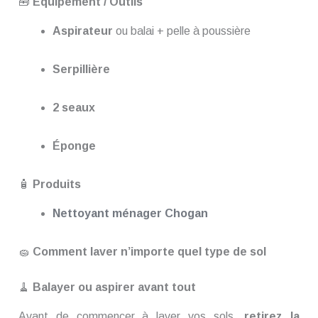
🧰
Équipement / Outils
Aspirateur
ou balai + pelle à poussière
Serpillière
2 seaux
Éponge
🧴
Produits
Nettoyant ménager
Chogan
🧽
Comment laver n’importe quel type de sol
🧹
Balayer ou aspirer avant tout
Avant de commencer à laver vos sols,
retirez la