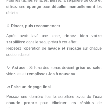
Pour les taches tenaces, laissez la serpillière de côté et
utilisez une
éponge
pour
décoller manuellement
les
résidus.
🚿
Rincer, puis recommencer
Après avoir lavé une zone,
rincez bien votre
serpillière
dans le seau prévu à cet effet.
Répétez l’opération de
lavage et rinçage
sur chaque
section du sol.
💡
Astuce
: Si l’eau des seaux devient
grise ou sale
,
videz-les et
remplissez-les à nouveau
.
🧼
Faire un rinçage final
Passez une dernière fois la serpillière avec de l’
eau
chaude propre
pour
éliminer les résidus
de