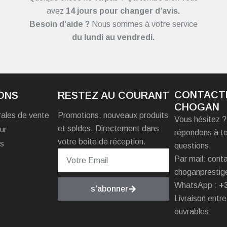
avez
14 jours pour changer d’avis.
Besoin d’aide ?
Nous sommes à votre service
du
lundi au vendredi.
CONTACT
ONS
RESTEZ AU COURANT
CHOGAN
rales de vente
Promotions, nouveaux produits
Vous hésitez 
et soldes. Directement dans
ur
répondons à t
votre boite de réception.
es
questions.
Par mail: con
choganprestig
WhatsApp :
+
s'abonner
Livraison entre
ouvrables