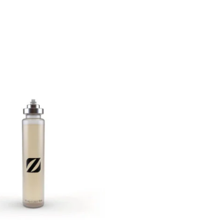
Plage
de
prix :
€ 11,90
à
€ 54,90