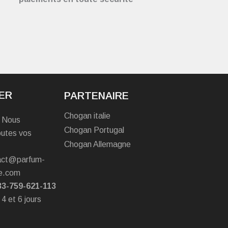
ER
PARTENAIRE
Chogan italie
? Nous
Chogan Portugal
outes vos
Chogan Allemagne
tact@parfum-
e.com
33-759-621-113
 4 et 6 jours