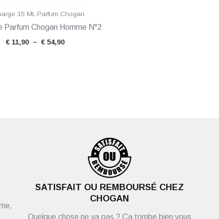
arge 15 ML Parfum Chogan
e Parfum Chogan Homme N°2
€
11,90
–
€
54,90
SATISFAIT OU REMBOURSÉ CHEZ
CHOGAN
ème,
Quelque chose ne va pas ? Ça tombe bien vous