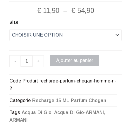
Plage
€
11,90
–
€
54,90
de
quantité
Size
de
prix :
Recharge
Parfum
€ 11,90
Chogan
Homme
à
N°2
Ajouter au panier
-
+
€ 54,90
Code Produit
recharge-parfum-chogan-homme-n-
2
Catégorie
Recharge 15 ML Parfum Chogan
Tags
Acqua Di Gio
,
Acqua Di Gio-ARMANI
,
ARMANI