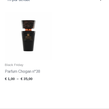
Plage
de
prix :
€ 1,00
à
€ 35,00
Black Friday
Parfum Chogan n°38
€
1,00
–
€
35,00