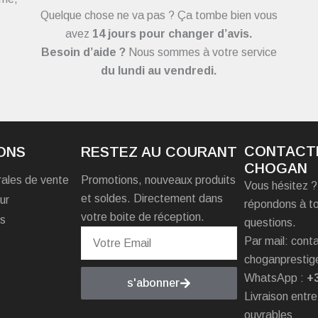
Quelque chose ne va pas ? Ça tombe bien vous
avez
14 jours pour changer d’avis.
Besoin d’aide ?
Nous sommes à votre service
du
lundi au vendredi.
CONTACT
ONS
RESTEZ AU COURANT
CHOGAN
rales de vente
Promotions, nouveaux produits
Vous hésitez 
et soldes. Directement dans
ur
répondons à t
votre boite de réception.
es
questions.
Par mail: con
choganprestig
WhatsApp :
+
s'abonner
Livraison entre
ouvrables