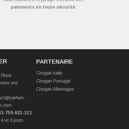
paiements en toute sécurité
ER
PARTENAIRE
Chogan italie
? Nous
Chogan Portugal
outes vos
Chogan Allemagne
tact@parfum-
e.com
33-759-621-113
 4 et 6 jours