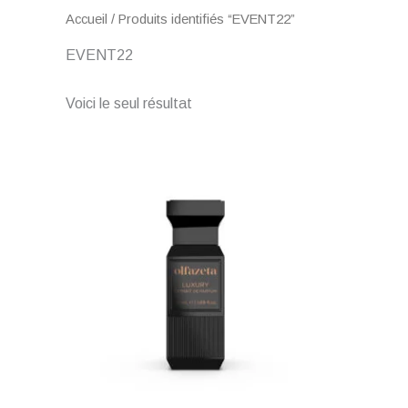
Accueil
/ Produits identifiés “EVENT22”
EVENT22
Voici le seul résultat
Plage
de
prix :
€ 1,00
à
€ 60,00