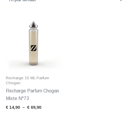
Plage
de
prix :
€ 14,90
à
€ 69,90
Recharge 15 ML Parfum
Chogan
Recharge Parfum Chogan
Mixte N°73
€
14,90
–
€
69,90