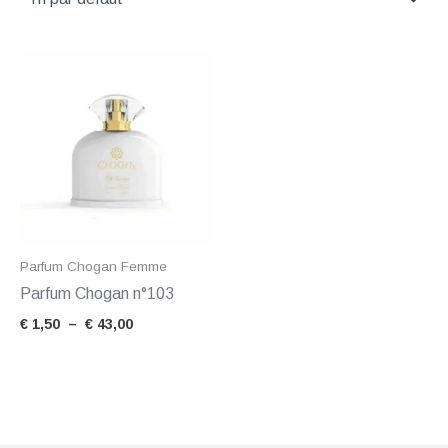
Plage
de
prix :
€ 1,50
à
€ 43,00
Parfum Chogan Femme
Parfum Chogan n°103
€
1,50
–
€
43,00