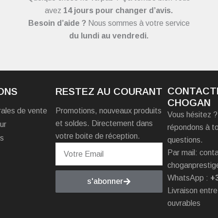
avez
14 jours pour changer d’avis.
Besoin d’aide ?
Nous sommes à votre service
du
lundi au vendredi.
CONTACT
ONS
RESTEZ AU COURANT
CHOGAN
rales de vente
Promotions, nouveaux produits
Vous hésitez 
et soldes. Directement dans
ur
répondons à t
votre boite de réception.
es
questions.
Par mail: con
choganprestig
WhatsApp :
+
s'abonner
Livraison entre
ouvrables