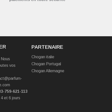
ER
PARTENAIRE
Chogan italie
? Nous
Chogan Portugal
outes vos
Chogan Allemagne
tact@parfum-
e.com
33-759-621-113
 4 et 6 jours