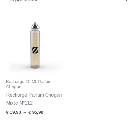
Plage
de
prix :
€ 19,90
à
€ 95,90
Recharge 15 ML Parfum
Chogan
Recharge Parfum Chogan
Mixte N°112
€
19,90
–
€
95,90