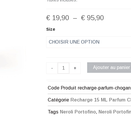
Plage
€
19,90
–
€
95,90
de
quantité
Size
de
prix :
Recharge
Parfum
€ 19,90
Chogan
Mixte
à
N°112
Ajouter au panier
-
+
€ 95,90
Code Produit
recharge-parfum-chogan
Catégorie
Recharge 15 ML Parfum 
Tags
Neroli Portofino
,
Neroli Portofi