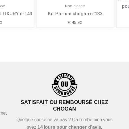
ssé
Non classé
pou
n LUXURY n°143
Kit Parfum chogan n°133
0
€
45,90
SATISFAIT OU REMBOURSÉ CHEZ
CHOGAN
ème,
Quelque chose ne va pas ? Ça tombe bien vous
avez
14 jours pour changer d’avis.