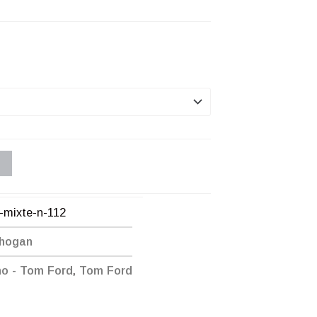
-mixte-n-112
Chogan
no - Tom Ford
,
Tom Ford