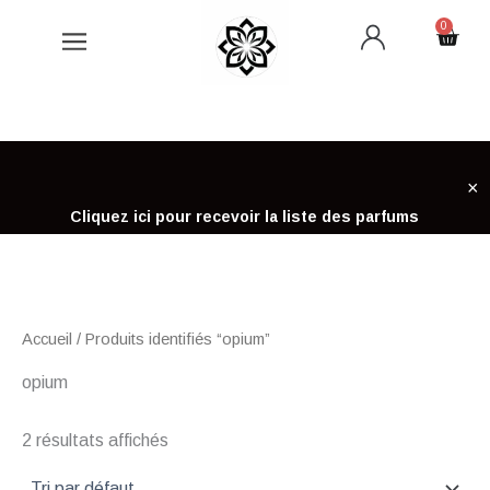
Aller
0
Cart
au
contenu
×
Cliquez ici pour recevoir la liste des parfums
Accueil
/ Produits identifiés “opium”
opium
2 résultats affichés