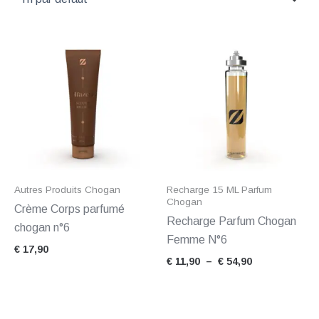
Plage
de
prix :
€ 11,90
à
€ 54,90
Autres Produits Chogan
Recharge 15 ML Parfum
Chogan
Crème Corps parfumé
Recharge Parfum Chogan
chogan n°6
Femme N°6
€
17,90
€
11,90
–
€
54,90