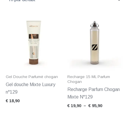
Plage
de
prix :
€ 19,90
à
€ 95,90
Gel Douche Parfumé chogan
Recharge 15 ML Parfum
Chogan
Gel douche Mixte Luxury
Recharge Parfum Chogan
n°129
Mixte N°129
€
18,90
€
19,90
–
€
95,90