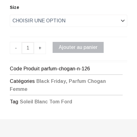
de
quantité
Size
de
prix :
Parfum
Chogan
€ 2,00
n°126
à
Ajouter au panier
-
+
€ 52,00
Code Produit
parfum-chogan-n-126
Catégories
Black Friday
,
Parfum Chogan
Femme
Tag
Soleil Blanc Tom Ford