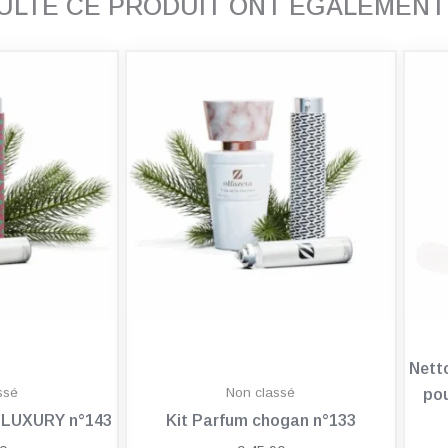
SULTÉ CE PRODUIT ONT ÉGALEMEN
Nett
ssé
Non classé
pou
n LUXURY n°143
Kit Parfum chogan n°133