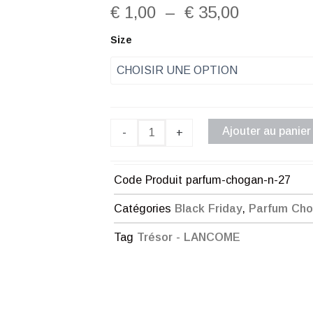
Plage
€
1,00
–
€
35,00
de
quantité
Size
de
prix :
Parfum
Chogan
€ 1,00
n°27
à
Ajouter au panier
-
+
€ 35,00
Code Produit
parfum-chogan-n-27
Catégories
Black Friday
,
Parfum Ch
Tag
Trésor - LANCOME