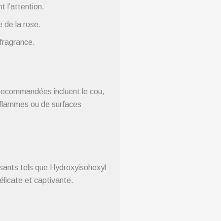
 l’attention.
e de la rose.
fragrance.
 recommandées incluent le cou,
de flammes ou de surfaces
sants tels que Hydroxyisohexyl
élicate et captivante.