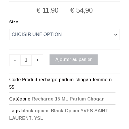
Plage
€
11,90
–
€
54,90
de
quantité
Size
de
prix :
Recharge
Parfum
€ 11,90
Chogan
Femme
à
N°55
Ajouter au panier
-
+
€ 54,90
Code Produit
recharge-parfum-chogan-femme-n-
55
Catégorie
Recharge 15 ML Parfum Chogan
Tags
black opium
,
Black Opium YVES SAINT
LAURENT
,
YSL