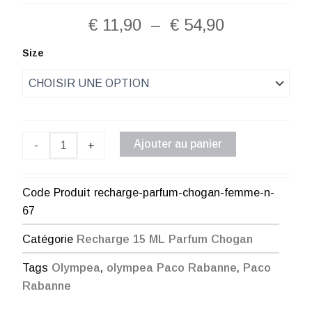
Plage
€
11,90
–
€
54,90
de
quantité
Size
de
prix :
Recharge
Parfum
€ 11,90
Chogan
Femme
à
N°67
Ajouter au panier
-
+
€ 54,90
Code Produit
recharge-parfum-chogan-femme-n-
67
Catégorie
Recharge 15 ML Parfum Chogan
Tags
Olympea
,
olympea Paco Rabanne
,
Paco
Rabanne