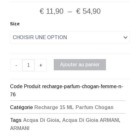
Plage
€
11,90
–
€
54,90
de
quantité
Size
de
prix :
Recharge
Parfum
€ 11,90
Chogan
Femme
à
N°76
Ajouter au panier
-
+
€ 54,90
Code Produit
recharge-parfum-chogan-femme-n-
76
Catégorie
Recharge 15 ML Parfum Chogan
Tags
Acqua Di Gioia
,
Acqua Di Gioia ARMANI
,
ARMANI