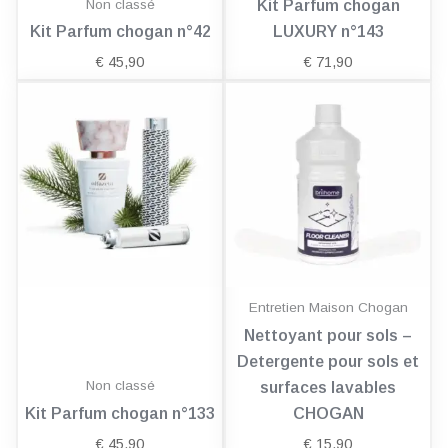
Non classé
Kit Parfum chogan
Kit Parfum chogan n°42
LUXURY n°143
€
45,90
€
71,90
Entretien Maison Chogan
Nettoyant pour sols –
Detergente pour sols et
Non classé
surfaces lavables
Kit Parfum chogan n°133
CHOGAN
€
45,90
€
15,90