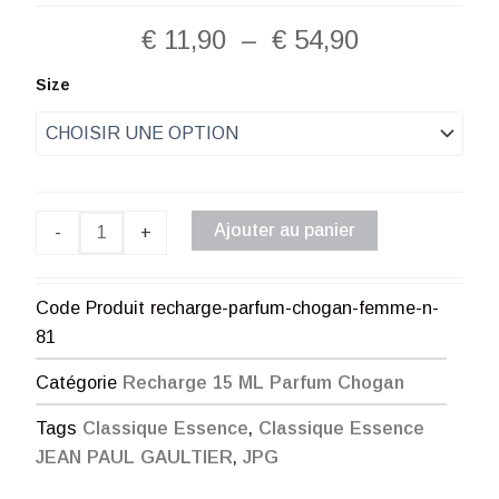
Plage
€
11,90
–
€
54,90
de
quantité
Size
de
prix :
Recharge
Parfum
€ 11,90
Chogan
Femme
à
N°81
Ajouter au panier
-
+
€ 54,90
Code Produit
recharge-parfum-chogan-femme-n-
81
Catégorie
Recharge 15 ML Parfum Chogan
Tags
Classique Essence
,
Classique Essence
JEAN PAUL GAULTIER
,
JPG