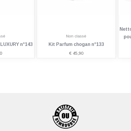
Nett
ssé
Non classé
pou
n LUXURY n°143
Kit Parfum chogan n°133
0
€
45,90