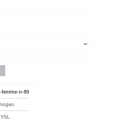
n-femme-n-89
Chogan
,
YSL