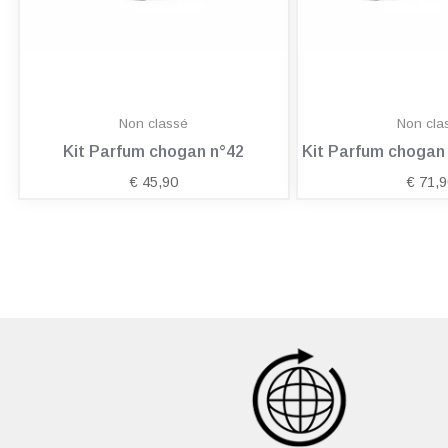
Non classé
Non cla
Kit Parfum chogan n°42
Kit Parfum choga
€
45,90
€
71,9