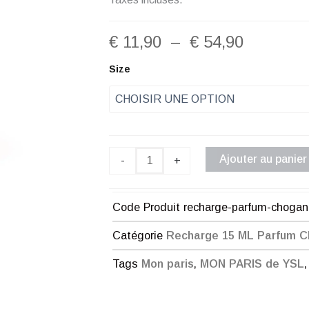
Plage
€
11,90
–
€
54,90
de
quantité
Size
de
prix :
Recharge
Parfum
€ 11,90
Chogan
Femme
à
N°89
Ajouter au panier
-
+
€ 54,90
Code Produit
recharge-parfum-choga
Catégorie
Recharge 15 ML Parfum 
Tags
Mon paris
,
MON PARIS de YSL