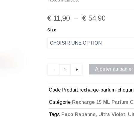
Plage
€
11,90
–
€
54,90
de
quantité
Size
de
prix :
Recharge
Parfum
€ 11,90
Chogan
Homme
à
N°78
Ajouter au panier
-
+
€ 54,90
Code Produit
recharge-parfum-choga
Catégorie
Recharge 15 ML Parfum 
Tags
Paco Rabanne
,
Ultra Violet
,
Ul