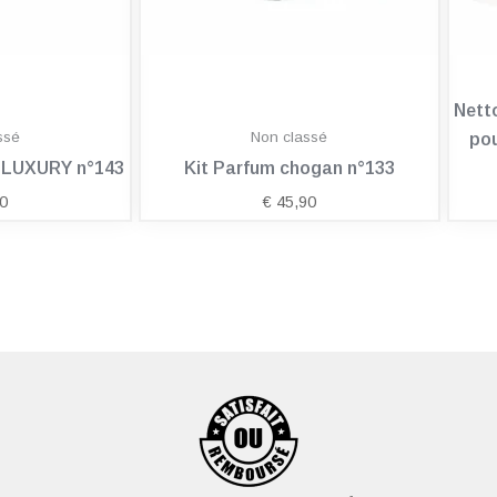
Nett
ssé
Non classé
pou
n LUXURY n°143
Kit Parfum chogan n°133
0
€
45,90