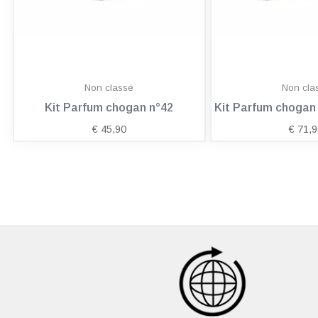
Non classé
Non cla
Kit Parfum chogan n°42
Kit Parfum choga
€
45,90
€
71,9