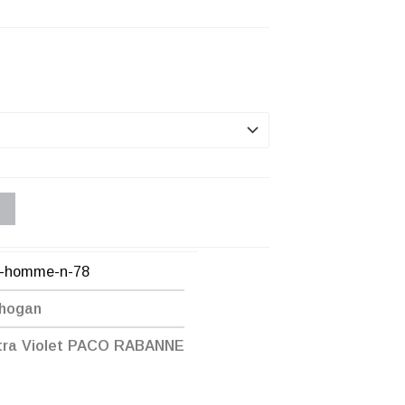
n-homme-n-78
Chogan
tra Violet PACO RABANNE