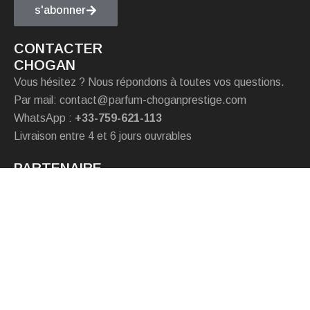
s'abonner
CONTACTER
CHOGAN
Vous hésitez ? Nous répondons à toutes vos questions.
Par mail: contact@parfum-choganprestige.com
WhatsApp :
+33-759-621-113
Livraison entre 4 et 6 jours ouvrables
PARTENAIRE
Chogan italie
Chogan Portugal
Chogan Allemagne
© 2025,
Parfum Chogan Prestige
.