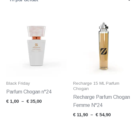
Plage
Plage
de
de
prix :
prix :
€ 1,00
€ 11,90
à
à
€ 35,00
€ 54,90
Black Friday
Recharge 15 ML Parfum
Chogan
Parfum Chogan n°24
Recharge Parfum Chogan
€
1,00
–
€
35,00
Femme N°24
€
11,90
–
€
54,90