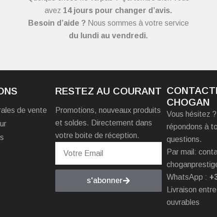
avez
14 jours pour changer d’avis.
Besoin d’aide ?
Nous sommes à votre service
du
lundi au vendredi.
CONTACT
ONS
RESTEZ AU COURANT
CHOGAN
rales de vente
Promotions, nouveaux produits
Vous hésitez 
et soldes. Directement dans
ur
répondons à t
votre boite de réception.
es
questions.
Par mail: con
choganprestig
WhatsApp :
+
s'abonner
Livraison entre
ouvrables