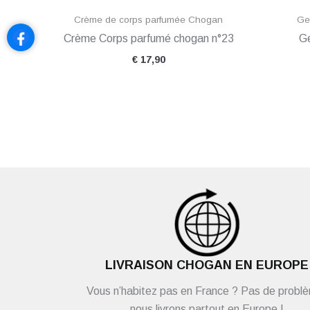
Crème de corps parfumée Chogan
Ge
Crème Corps parfumé chogan n°23
Ge
€
17,90
LIVRAISON CHOGAN EN EUROPE
Vous n’habitez pas en France ? Pas de probl
nous livrons partout en Europe !