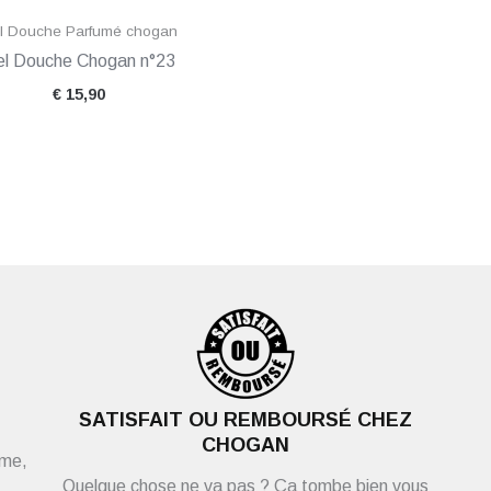
l Douche Parfumé chogan
l Douche Chogan n°23
€
15,90
SATISFAIT OU REMBOURSÉ CHEZ
CHOGAN
ème,
Quelque chose ne va pas ? Ça tombe bien vous