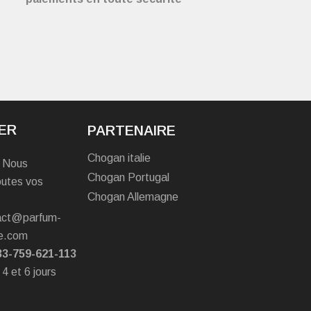
ER
PARTENAIRE
Chogan italie
? Nous
Chogan Portugal
outes vos
Chogan Allemagne
tact@parfum-
e.com
33-759-621-113
 4 et 6 jours