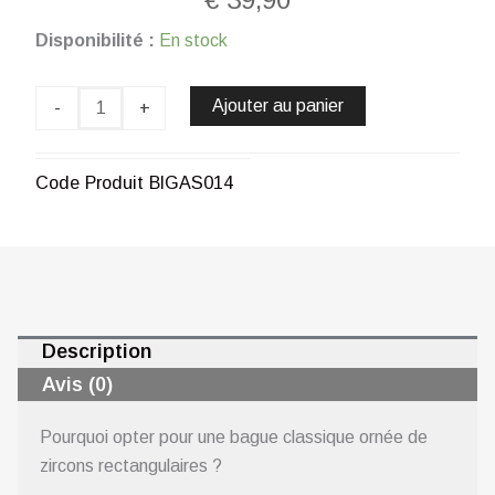
quantité
Disponibilité :
En stock
de
Bague
vintage
Ajouter au panier
-
+
lumineuse
en
métal
Code Produit
BIGAS014
rhodié
CHOGAN
Description
Avis (0)
Pourquoi opter pour une bague classique ornée de
zircons rectangulaires ?