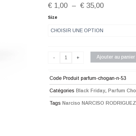
Plage
€
1,00
–
€
35,00
de
quantité
Size
de
prix :
Parfum
Chogan
€ 1,00
n°53
à
Ajouter au panier
-
+
€ 35,00
Code Produit
parfum-chogan-n-53
Catégories
Black Friday
,
Parfum Ch
Tags
Narciso NARCISO RODRIGUEZ