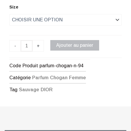
de
quantité
Size
de
prix :
Parfum
Chogan
€ 1,00
n°94
à
Ajouter au panier
-
+
€ 48,00
Code Produit
parfum-chogan-n-94
Catégorie
Parfum Chogan Femme
Tag
Sauvage DIOR