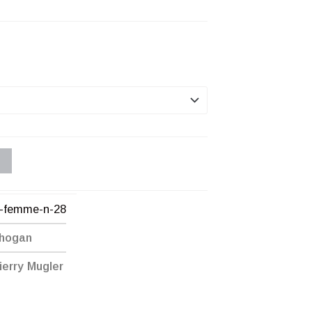
n-femme-n-28
Chogan
ierry Mugler