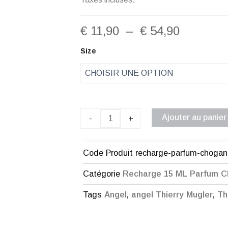
Plage
€
11,90
–
€
54,90
de
quantité
Size
de
prix :
Recharge
Parfum
€ 11,90
Chogan
Femme
à
N°28
Ajouter au panier
-
+
€ 54,90
Code Produit
recharge-parfum-choga
Catégorie
Recharge 15 ML Parfum 
Tags
Angel
,
angel Thierry Mugler
,
Th