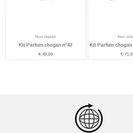
Non classé
Non cla
Kit Parfum chogan n°42
Kit Parfum choga
€
45,90
€
71,9