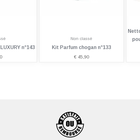
Nett
ssé
Non classé
pou
n LUXURY n°143
Kit Parfum chogan n°133
0
€
45,90