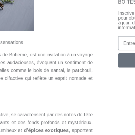
BOITE
Inscriv
pour ob
à jour,
informat
Entrez
 sensations
votre
email
s de Bohème, est une invitation à un voyage
otes audacieuses, évoquant un sentiment de
lles comme le bois de santal, le patchouli,
e olfactive qui reflète un esprit nomade et
tive, se caractérisent par des notes de tête
vants et des fonds profonds et mystérieux.
umineux et
d’épices exotiques
, apportent