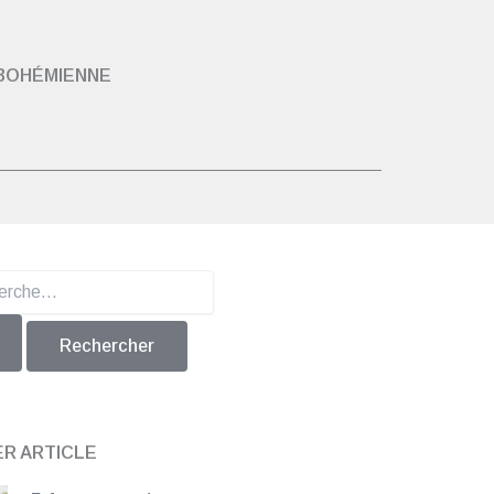
 BOHÉMIENNE
er :
ER ARTICLE