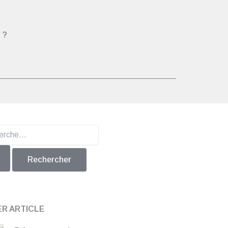
 ?
er :
ER ARTICLE