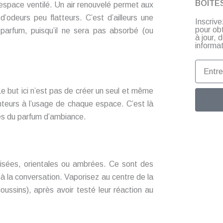
BOITE
 espace ventilé. Un air renouvelé permet aux
’odeurs peu flatteurs. C’est d’ailleurs une
Inscriv
pour ob
 parfum, puisqu’il ne sera pas absorbé (ou
à jour,
informat
Entrez
votre
email
e but ici n’est pas de créer un seul et même
nteurs à l’usage de chaque espace. C’est là
tes du parfum d’ambiance.
isées, orientales ou ambrées. Ce sont des
 à la conversation. Vaporisez au centre de la
oussins), après avoir testé leur réaction au