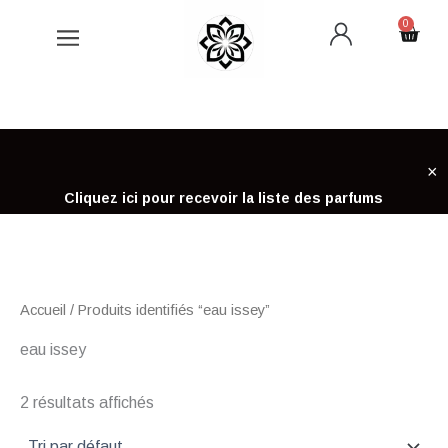
Aller
0
Cart
au
contenu
×
Cliquez ici pour recevoir la liste des parfums
Accueil
/ Produits identifiés “eau issey”
eau issey
2 résultats affichés