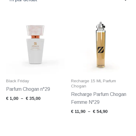
Plage
Plage
de
de
prix :
prix :
€ 1,00
€ 11,90
à
à
€ 35,00
€ 54,90
Black Friday
Recharge 15 ML Parfum
Chogan
Parfum Chogan n°29
Recharge Parfum Chogan
€
1,00
–
€
35,00
Femme N°29
€
11,90
–
€
54,90