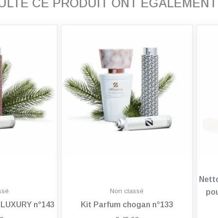
SULTÉ CE PRODUIT ONT ÉGALEMEN
Nett
ssé
Non classé
pou
n LUXURY n°143
Kit Parfum chogan n°133