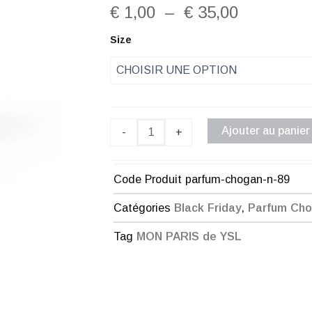
Plage
€
1,00
–
€
35,00
de
quantité
Size
de
prix :
Parfum
Chogan
€ 1,00
n°89
à
Ajouter au panier
-
+
€ 35,00
Code Produit
parfum-chogan-n-89
Catégories
Black Friday
,
Parfum Ch
Tag
MON PARIS de YSL