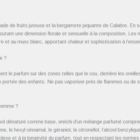
lade de fruits juteuse et la bergamote piquante de Calabre. En s
utant une dimension florale et sensuelle à la composition. Les 
e et au musc blanc, apportant chaleur et sophistication à l’ense
e ?
 le parfum sur des zones telles que le cou, derrière les oreilles 
 de portée des enfants. Ne pas vaporiser près de flammes ou de 
 Femme ?
alcool dénaturé comme base, enrichi d’un mélange parfumé compr
nène, le hexyl cinnamal, le géraniol, le citronellol, l’alcool benzyli
plexe et à la longévité du parfum, tout en respectant les normes 