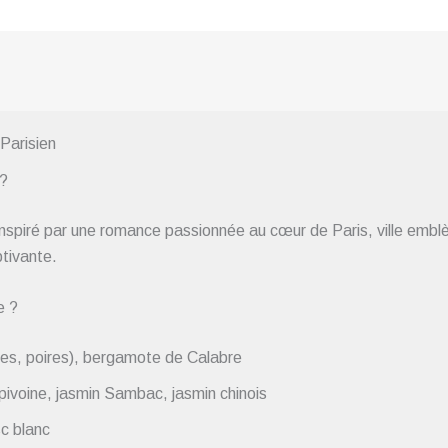
Parisien
 ?
spiré par une romance passionnée au cœur de Paris, ville embl
tivante.
e ?
ises, poires), bergamote de Calabre
 pivoine, jasmin Sambac, jasmin chinois
c blanc