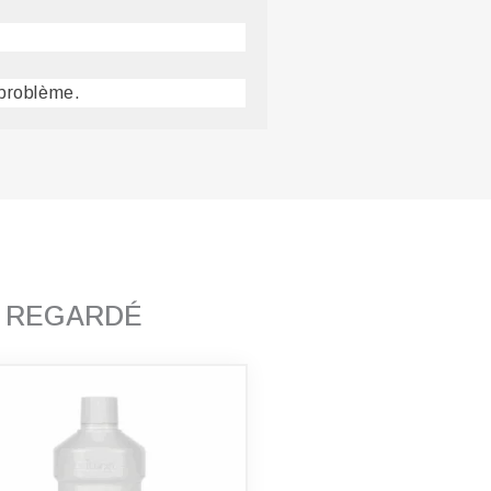
 problème.
T REGARDÉ