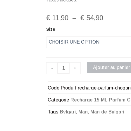
Plage
€
11,90
–
€
54,90
de
quantité
Size
de
prix :
Recharge
Parfum
€ 11,90
Chogan
Homme
à
N°37
Ajouter au panier
-
+
€ 54,90
Code Produit
recharge-parfum-choga
Catégorie
Recharge 15 ML Parfum 
Tags
Bvlgari
,
Man
,
Man de Bulgari