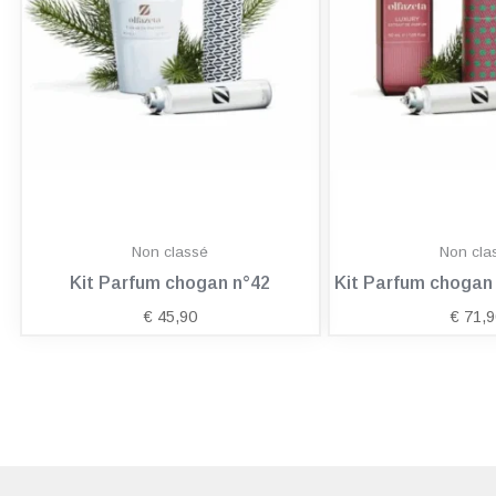
Non classé
Non cla
Kit Parfum chogan n°42
Kit Parfum choga
€
45,90
€
71,9