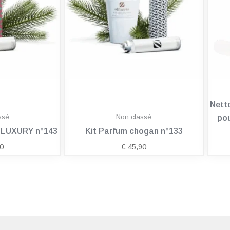
Nett
ssé
Non classé
pou
n LUXURY n°143
Kit Parfum chogan n°133
0
€
45,90